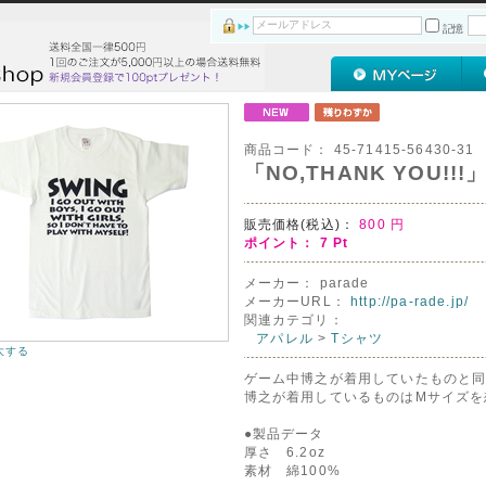
記憶
商品コード：
45-71415-56430-31
「NO,THANK YOU!
販売価格(税込)：
800
円
ポイント：
7
Pt
メーカー：
parade
メーカーURL：
http://pa-rade.jp/
関連カテゴリ：
アパレル
>
Tシャツ
大する
ゲーム中博之が着用していたものと同
博之が着用しているものはMサイズを
●製品データ
厚さ 6.2oz
素材 綿100%